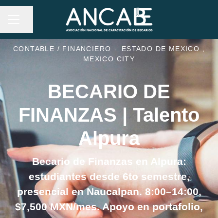
MENÚ DE EMPLEO
Compartir página
CONTABLE / FINANCIERO
·
ESTADO DE MEXICO ,
MEXICO CITY
BECARIO DE
FINANZAS | Talento
Alpura
Becario de Finanzas en Alpura:
estudiantes desde 6to semestre,
presencial en Naucalpan. 8:00–14:00,
$7,500 MXN/mes. Apoyo en portafolio,