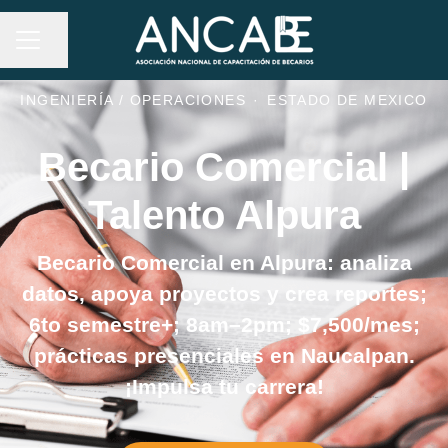
MENÚ DE EMPLEO
Compartir página
INGENIERÍA / OPERACIONES
·
ESTADO DE MEXICO
Becario Comercial |
Talento Alpura
Becario Comercial en Alpura: analiza
datos, apoya proyectos y crea reportes;
6to semestre+; 8am–2pm; $7,500/mes;
prácticas presenciales en Naucalpan.
¡Impulsa tu carrera!