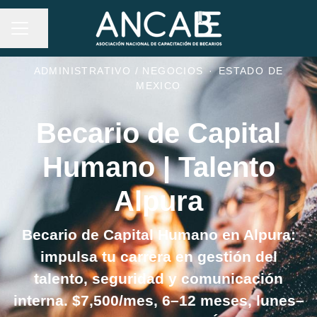
MENÚ DE EMPLEO
Compartir página
ADMINISTRATIVO / NEGOCIOS
·
ESTADO DE
MEXICO
Becario de Capital
Humano | Talento
Alpura
Becario de Capital Humano en Alpura:
impulsa tu carrera en gestión del
talento, seguridad y comunicación
interna. $7,500/mes, 6–12 meses, lunes–